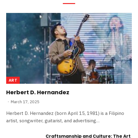
ART
Herbert D. Hernandez
March 17, 2025
Herbert D. Hernandez (born April 15, 1981) is a Filipino
artist, songwriter, guitarist, and advertising…
Craftsmanship and Culture: The Art