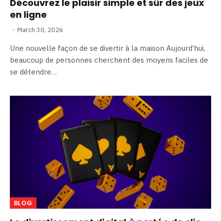
Découvrez le plaisir simple et sûr des jeux
en ligne
March 30, 2026
Une nouvelle façon de se divertir à la maison Aujourd’hui,
beaucoup de personnes cherchent des moyens faciles de
se détendre…
BLOG