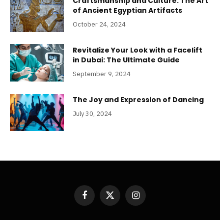
Craftsmanship and Culture: The Art
of Ancient Egyptian Artifacts
October 24, 2024
Revitalize Your Look with a Facelift
in Dubai: The Ultimate Guide
September 9, 2024
The Joy and Expression of Dancing
July 30, 2024
Facebook
X
Instagram
(Twitter)