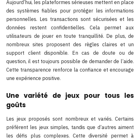
Aujourd’hui, les plateformes sérieuses mettent en place
des systèmes fiables pour protéger les informations
personnelles. Les transactions sont sécurisées et les
données restent confidentielles. Cela permet aux
utilisateurs de jouer en toute tranquillité. De plus, de
nombreux sites proposent des règles claires et un
support client disponible. En cas de doute ou de
question, il est toujours possible de demander de l’aide.
Cette transparence renforce la confiance et encourage
une expérience positive.
Une variété de jeux pour tous les
goûts
Les jeux proposés sont nombreux et variés. Certains
préfèrent les jeux simples, tandis que d’autres aiment
les défis plus complexes. Cette diversité permet à