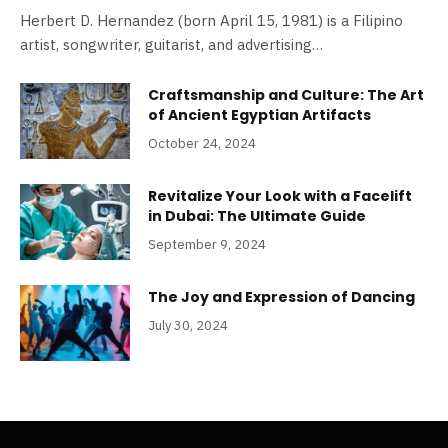
Herbert D. Hernandez (born April 15, 1981) is a Filipino
artist, songwriter, guitarist, and advertising…
Craftsmanship and Culture: The Art
of Ancient Egyptian Artifacts
October 24, 2024
Revitalize Your Look with a Facelift
in Dubai: The Ultimate Guide
September 9, 2024
The Joy and Expression of Dancing
July 30, 2024