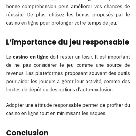
bonne compréhension peut améliorer vos chances de
réussite. De plus, utilisez les bonus proposés par le
casino en ligne pour prolonger votre temps de jeu.
L’importance du jeu responsable
Le
casino en ligne
doit rester un loisir. Il est important
de ne pas considérer le jeu comme une source de
revenus. Les plateformes proposent souvent des outils
pour aider les joueurs à gérer leur activité, comme des
limites de dépôt ou des options d’auto-exclusion.
Adopter une attitude responsable permet de profiter du
casino en ligne tout en minimisant les risques.
Conclusion